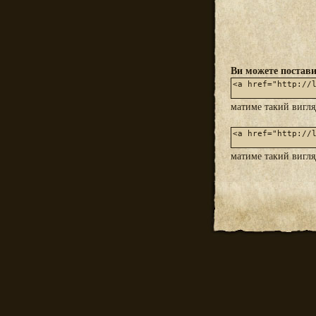
Ви можете постави
матиме такий вигл
матиме такий вигл