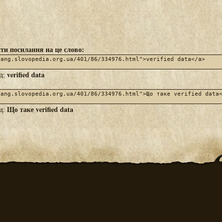
ти посилання на це слово:
verified data
яд:
Що таке verified data
яд: