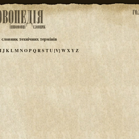
 словник технічних термінів
I
J
K
L
M
N
O
P
Q
R
S
T
U
[V]
W
X
Y
Z