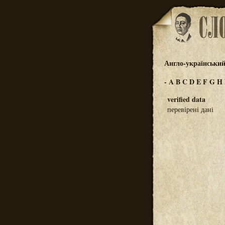
Англо-український
-
A
B
C
D
E
F
G
H
verified data
перевірені дані