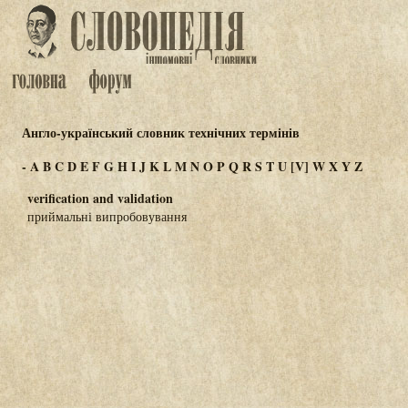
Англо-український словник технічних термінів
-
A
B
C
D
E
F
G
H
I
J
K
L
M
N
O
P
Q
R
S
T
U
[V]
W
X
Y
Z
verification and validation
приймальні випробовування