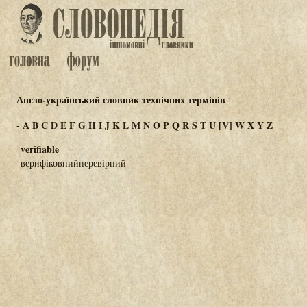
Англо-український словник технічних термінів
-
A
B
C
D
E
F
G
H
I
J
K
L
M
N
O
P
Q
R
S
T
U
[V]
W
X
Y
Z
verifiable
верифіковнийперевірний