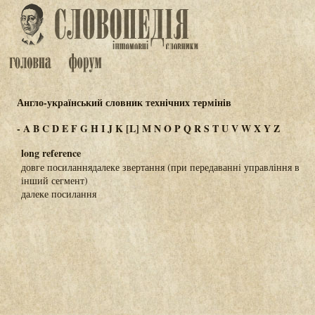
Англо-український словник технічних термінів
-
A
B
C
D
E
F
G
H
I
J
K
[L]
M
N
O
P
Q
R
S
T
U
V
W
X
Y
Z
long reference
довге посиланнядалеке звертання (при передаванні управління в
інший сегмент)
далеке посилання