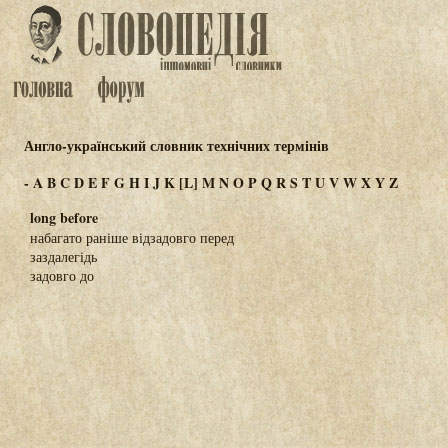
Англо-український словник технічних термінів
-
A
B
C
D
E
F
G
H
I
J
K
[L]
M
N
O
P
Q
R
S
T
U
V
W
X
Y
Z
long before
набагато раніше відзадовго перед
заздалегідь
задовго до