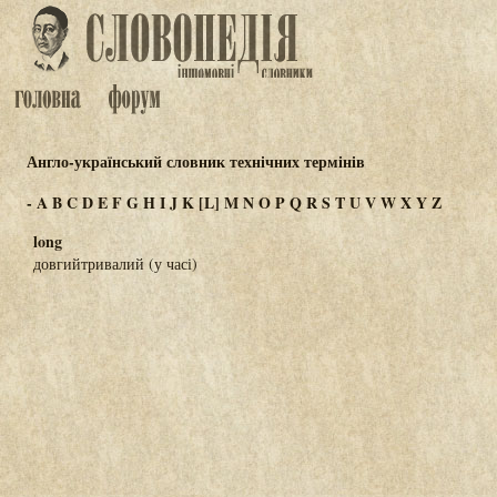
Англо-український словник технічних термінів
-
A
B
C
D
E
F
G
H
I
J
K
[L]
M
N
O
P
Q
R
S
T
U
V
W
X
Y
Z
long
довгийтривалий (у часі)