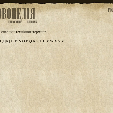
 словник технічних термінів
I
J
[K]
L
M
N
O
P
Q
R
S
T
U
V
W
X
Y
Z