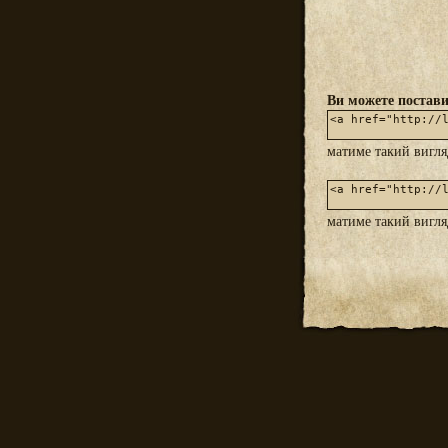
Ви можете постави
матиме такий вигл
матиме такий вигл