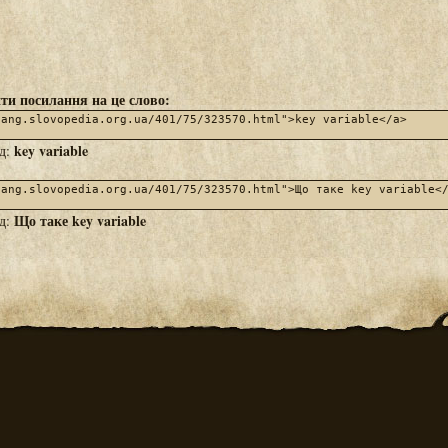
ти посилання на це слово:
key variable
яд:
Що таке key variable
яд: