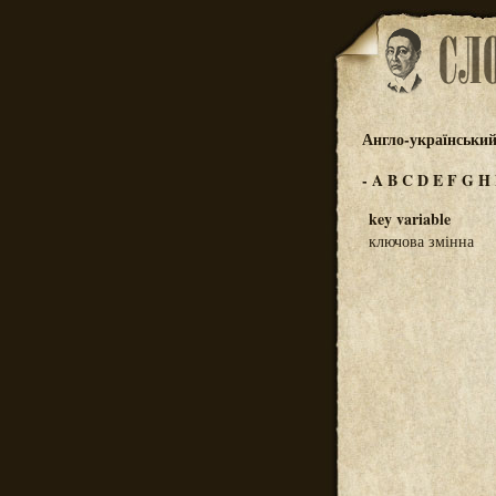
Англо-український
-
A
B
C
D
E
F
G
H
key variable
ключова змінна