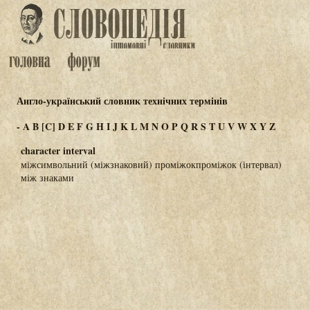
Англо-український словник технічних термінів
-
A
B
[C]
D
E
F
G
H
I
J
K
L
M
N
O
P
Q
R
S
T
U
V
W
X
Y
Z
character interval
міжсимвольний (міжзнаковий) проміжокпроміжок (інтервал)
між знаками