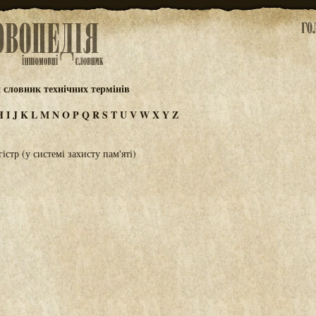
 словник технічних термінів
H
I
J
K
L
M
N
O
P
Q
R
S
T
U
V
W
X
Y
Z
стр (у системі захисту пам'яті)