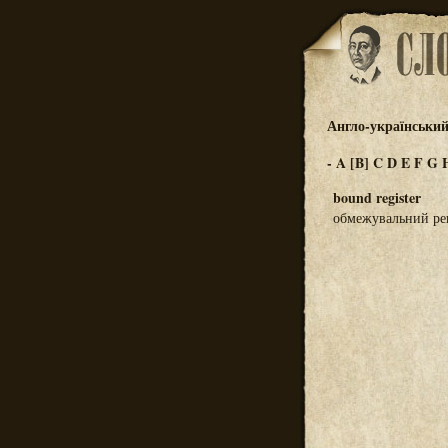
Англо-український
-
A
[B]
C
D
E
F
G
bound register
обмежувальний регі