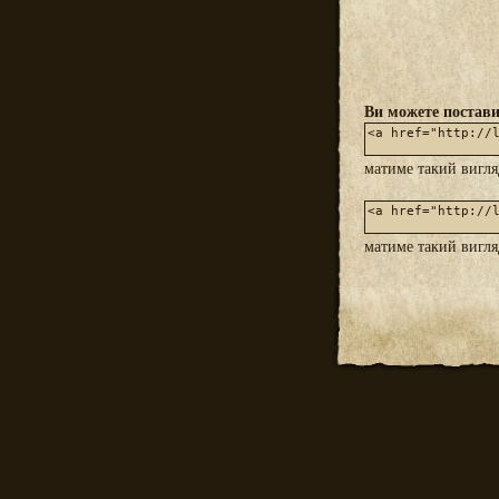
Ви можете постави
матиме такий вигл
матиме такий вигл