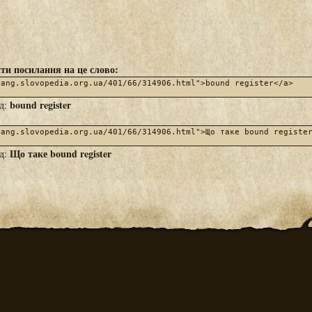
ти посилання на це слово:
bound register
яд:
Що таке bound register
яд: