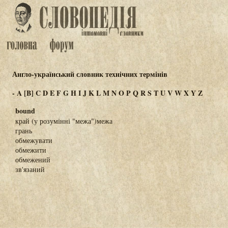
Англо-український словник технічних термінів
-
A
[B]
C
D
E
F
G
H
I
J
K
L
M
N
O
P
Q
R
S
T
U
V
W
X
Y
Z
bound
край (у розумінні "межа")межа
грань
обмежувати
обмежити
обмежений
зв'язаний