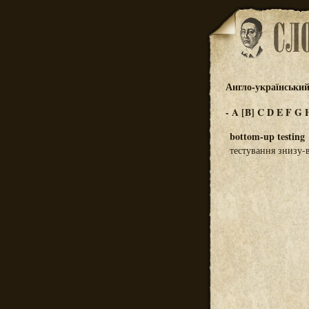
Англо-український
-
A
[B]
C
D
E
F
G
bottom-up testing
тестування знизу-