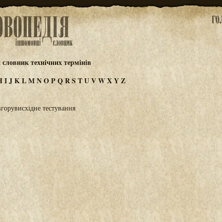
 словник технічних термінів
H
I
J
K
L
M
N
O
P
Q
R
S
T
U
V
W
X
Y
Z
вгорувисхідне тестування