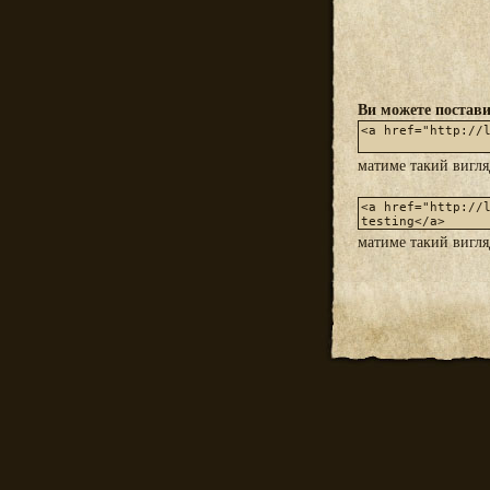
Ви можете постави
матиме такий вигл
матиме такий вигл