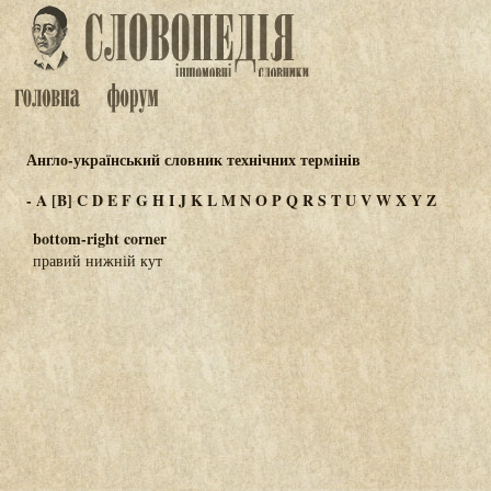
Англо-український словник технічних термінів
-
A
[B]
C
D
E
F
G
H
I
J
K
L
M
N
O
P
Q
R
S
T
U
V
W
X
Y
Z
bottom-right corner
правий нижній кут