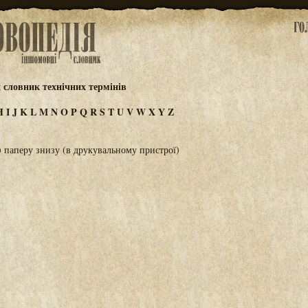
 словник технічних термінів
H
I
J
K
L
M
N
O
P
Q
R
S
T
U
V
W
X
Y
Z
) паперу знизу (в друкувальному пристрої)