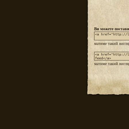
Ви можете постави
матиме такий вигл
матиме такий вигл