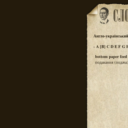
Англо-український
-
A
[B]
C
D
E
F
G
bottom paper feed
подавання (подача