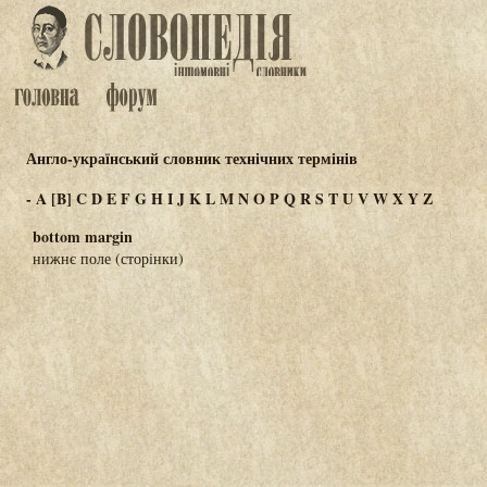
Англо-український словник технічних термінів
-
A
[B]
C
D
E
F
G
H
I
J
K
L
M
N
O
P
Q
R
S
T
U
V
W
X
Y
Z
bottom margin
нижнє поле (сторінки)