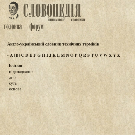
Англо-український словник технічних термінів
-
A
[B]
C
D
E
F
G
H
I
J
K
L
M
N
O
P
Q
R
S
T
U
V
W
X
Y
Z
bottom
підкладканиз
дно
суть
основа