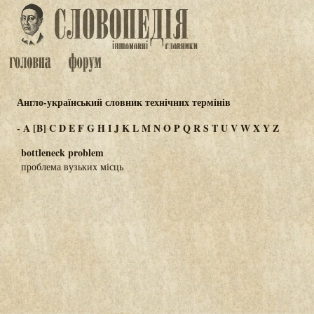
Англо-український словник технічних термінів
-
A
[B]
C
D
E
F
G
H
I
J
K
L
M
N
O
P
Q
R
S
T
U
V
W
X
Y
Z
bottleneck problem
проблема вузьких місць