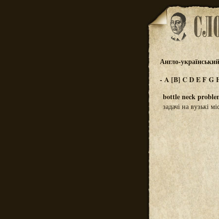
Англо-український
-
A
[B]
C
D
E
F
G
bottle neck proble
задачі на вузькі мі