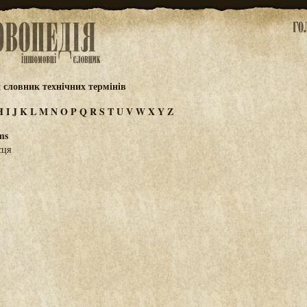
 словник технічних термінів
H
I
J
K
L
M
N
O
P
Q
R
S
T
U
V
W
X
Y
Z
ms
сця