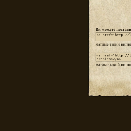
Ви можете постави
матиме такий вигл
матиме такий вигл