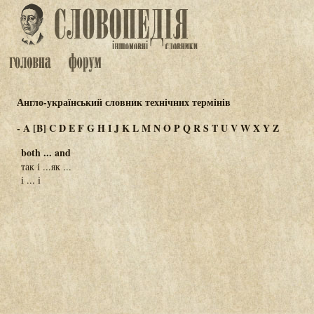
Англо-український словник технічних термінів
-
A
[B]
C
D
E
F
G
H
I
J
K
L
M
N
O
P
Q
R
S
T
U
V
W
X
Y
Z
both ... and
так і ...як ...
і ... i