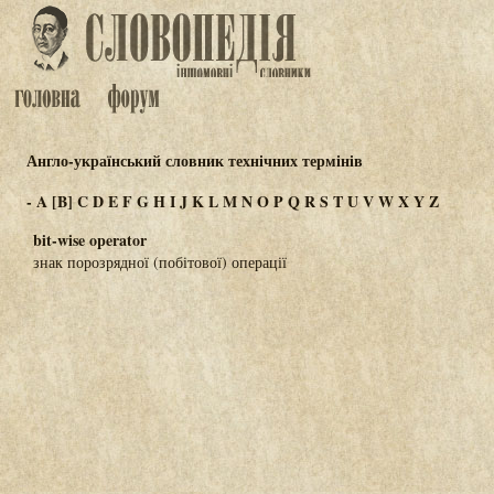
Англо-український словник технічних термінів
-
A
[B]
C
D
E
F
G
H
I
J
K
L
M
N
O
P
Q
R
S
T
U
V
W
X
Y
Z
bit-wise operator
знак порозрядної (побітової) операції