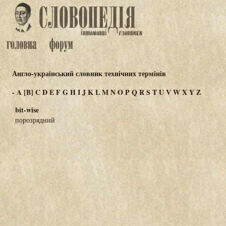
Англо-український словник технічних термінів
-
A
[B]
C
D
E
F
G
H
I
J
K
L
M
N
O
P
Q
R
S
T
U
V
W
X
Y
Z
bit-wise
порозрядний