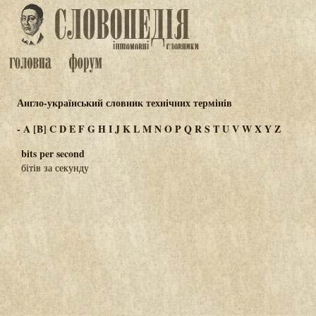
Англо-український словник технічних термінів
-
A
[B]
C
D
E
F
G
H
I
J
K
L
M
N
O
P
Q
R
S
T
U
V
W
X
Y
Z
bits per second
бітів за секунду