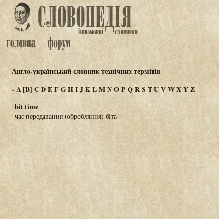
Англо-український словник технічних термінів
-
A
[B]
C
D
E
F
G
H
I
J
K
L
M
N
O
P
Q
R
S
T
U
V
W
X
Y
Z
bit time
час передавання (обробляння) біта