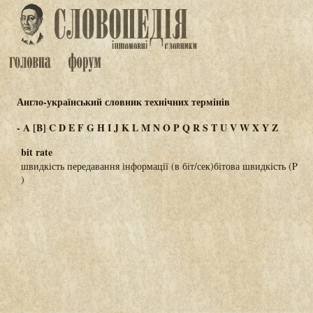
Англо-український словник технічних термінів
-
A
[B]
C
D
E
F
G
H
I
J
K
L
M
N
O
P
Q
R
S
T
U
V
W
X
Y
Z
bit rate
швидкість передавання інформації (в біт/сек)бітова швидкість (P
)