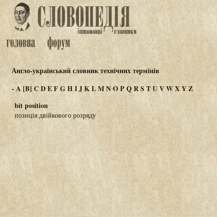
Англо-український словник технічних термінів
-
A
[B]
C
D
E
F
G
H
I
J
K
L
M
N
O
P
Q
R
S
T
U
V
W
X
Y
Z
bit position
позиція двійкового розряду