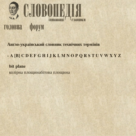
Англо-український словник технічних термінів
-
A
[B]
C
D
E
F
G
H
I
J
K
L
M
N
O
P
Q
R
S
T
U
V
W
X
Y
Z
bit plane
колірна площинабітова площина