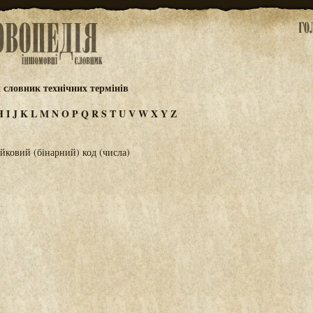
 словник технічних термінів
H
I
J
K
L
M
N
O
P
Q
R
S
T
U
V
W
X
Y
Z
йковий (бінарний) код (числа)