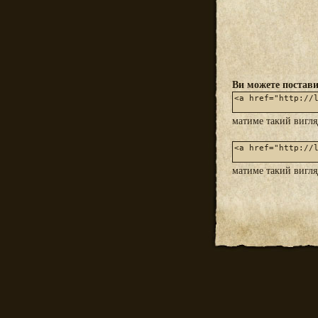
Ви можете постави
матиме такий вигл
матиме такий вигл