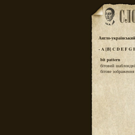
Англо-український
-
A
[B]
C
D
E
F
G
bit pattern
бітовий шаблондві
бітове зображення