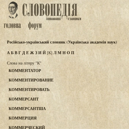
Російсько-український словник (Українська академія наук)
А
Б
В
Г
Д
Е
Ж
З
И
Й
Л
М
Н
О
П
[К]
Слова на літеру "К"
КОММЕНТАТОР
КОММЕНТИРОВАНИЕ
КОММЕНТИРОВАТЬ
КОММЕРСАНТ
КОММЕРСАНТША
КОММЕРЦИЯ
КОММЕРЧЕСКИЙ