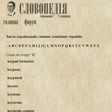
Англо-український словник технічних термінів
-
A
B
C
D
E
F
G
H
I
J
L
M
N
O
P
Q
R
S
T
U
V
W
X
Y
Z
[K]
Слова на літеру "K"
keypad formatter
keypress
keypunch
keysets
keystone
keystroke
keystroke counter