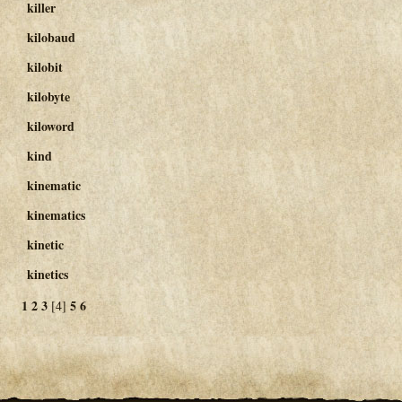
killer
kilobaud
kilobit
kilobyte
kiloword
kind
kinematic
kinematics
kinetic
kinetics
1
2
3
5
6
[4]